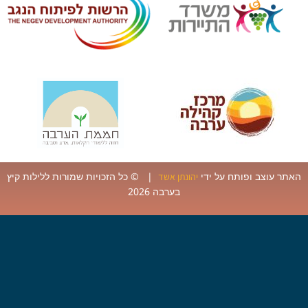
ר עוצב ופותח על ידי
| © כל הזכויות שמורות ללילות קיץ
יהונתן אשד
בערבה 2026