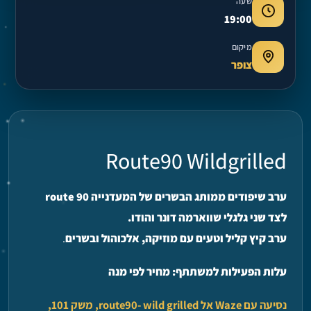
שעה
19:00
מיקום
צופר
Route90 Wildgrilled
ערב שיפודים ממותג הבשרים של המעדנייה route 90
לצד שני גלגלי שווארמה דונר והודו.
ערב קיץ קליל וטעים עם מוזיקה, אלכוהול ובשרים
.
עלות הפעילות למשתתף: מחיר לפי מנה
נסיעה עם Waze אל route90- wild grilled, משק 101,