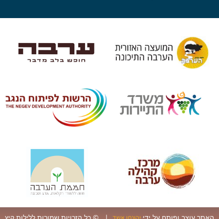
ר עוצב ופותח על ידי
| © כל הזכויות שמורות ללילות קיץ
יהונתן אשד