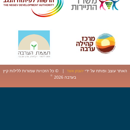
ר עוצב ופותח על ידי
| © כל הזכויות שמורות ללילות קיץ
יהונתן אשד
בערבה 2026