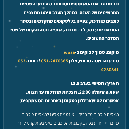
ורותם רגב את המשתתפים עם אחד מאירועי השמיים
המרשימים של השנה. במהלך הערב תיהנו מתצפית
כוכבים מודרכת, צפייה בטלסקופים מתקדמים ובמטר
המטאורים עצמו, לצד מדורה, שתייה חמה והקסם של שמי
המדבר החשוכים.
מיקום: סמוך לצוקים ב-
waze
מידע והרשמה מראש,אלון
051-2470365
/ רותם
052-
4280841
תאריך: חמישי בערב 13.8
שעת ההתחלה 21:00, תצפיות מודרכות עד חצות,
אפשרות להישאר ללון במקום (באחריות המשתתפים)
תצפית כוכבים מדברית – מוזמנים אלינו לתצפית כוכבים
מדברית. יחד נצפה בקבוצות הכוכבים באמצעות קרני לייזר