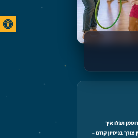
פתח סרגל 
סמן תגלו איך
ורך בניסיון קודם –