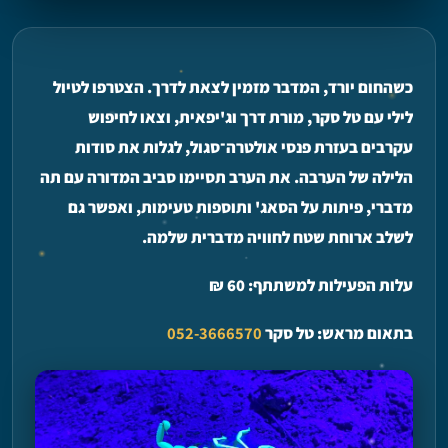
כשהחום יורד, המדבר מזמין לצאת לדרך. הצטרפו ל
טיול
לילי
עם טל סקר, מורת דרך וג'יפאית, וצאו ל
חיפוש
עקרבים
בעזרת פנסי אולטרה־סגול, לגלות את סודות
הלילה של הערבה. את הערב תסיימו סביב המדורה עם
תה
מדברי, פיתות על הסאג'
ותוספות טעימות, ואפשר גם
לשלב
ארוחת שטח
לחוויה מדברית שלמה.
עלות הפעילות למשתתף: 60 ₪
בתאום מראש: טל סקר
052-3666570