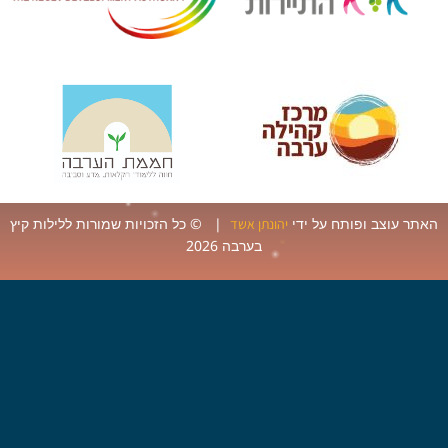
ר עוצב ופותח על ידי
| © כל הזכויות שמורות ללילות קיץ
יהונתן אשד
בערבה 2026